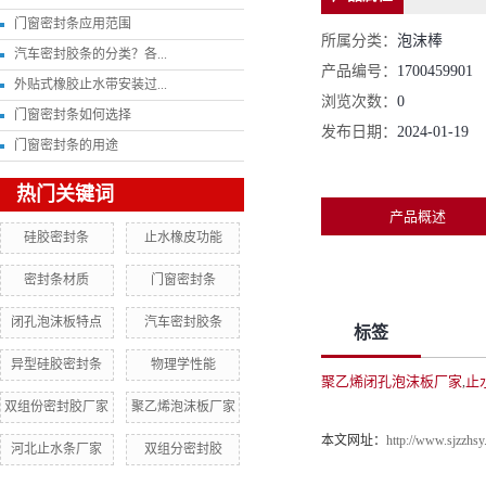
门窗密封条应用范围
所属分类：
泡沫棒
汽车密封胶条的分类？各...
产品编号：
1700459901
外贴式橡胶止水带安装过...
浏览次数：
0
门窗密封条如何选择
发布日期：
2024-01-19
门窗密封条的用途
热门关键词
产品概述
硅胶密封条
止水橡皮功能
密封条材质
门窗密封条
闭孔泡沫板特点
汽车密封胶条
标签
异型硅胶密封条
物理学性能
聚乙烯闭孔泡沫板厂家
止
,
双组份密封胶厂家
聚乙烯泡沫板厂家
本文网址：
http://www.sjzzhsy
河北止水条厂家
双组分密封胶