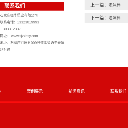
上一篇：
泡沫棒
联系我们
石家庄振华塑业有限公司
下一篇：
泡沫棒
联系电话：13323019993
13933123371
网址： www.sjzzhsy.com
地址：石家庄行唐县009县道希望奶牛养殖
场对过
心
案例展示
新闻资讯
联系我们