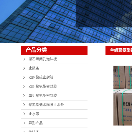
产品分类
单组聚氨酯
聚乙烯闭孔泡沫板
止浆条
双组聚硫密封胶
双组聚氨酯密封胶
单组聚氨酯密封胶
聚氨酯遇水膨胀止水条
止水带
异形产品