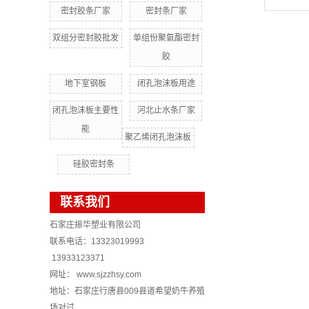
密封胶条厂家
密封条厂家
双组分密封胶批发
单组份聚氨酯密封
胶
地下室钢板
闭孔泡沫板用途
闭孔泡沫板主要性
河北止水条厂家
能
聚乙烯闭孔泡沫板
硅胶密封条
联系我们
石家庄振华塑业有限公司
联系电话：13323019993
13933123371
网址： www.sjzzhsy.com
地址：石家庄行唐县009县道希望奶牛养殖
场对过