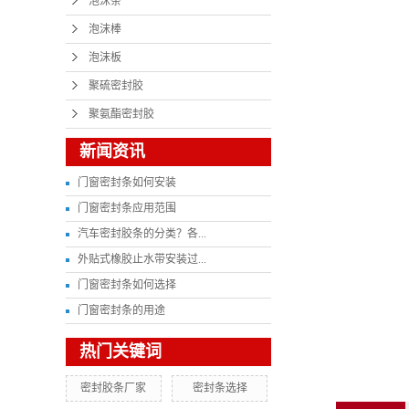
泡沫条
泡沫棒
泡沫板
聚硫密封胶
聚氨酯密封胶
新闻资讯
门窗密封条如何安装
门窗密封条应用范围
汽车密封胶条的分类？各...
外贴式橡胶止水带安装过...
门窗密封条如何选择
门窗密封条的用途
热门关键词
密封胶条厂家
密封条选择