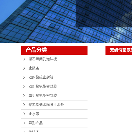
产品分类
双组份聚氨
聚乙烯闭孔泡沫板
止浆条
双组聚硫密封胶
双组聚氨酯密封胶
单组聚氨酯密封胶
聚氨酯遇水膨胀止水条
止水带
异形产品