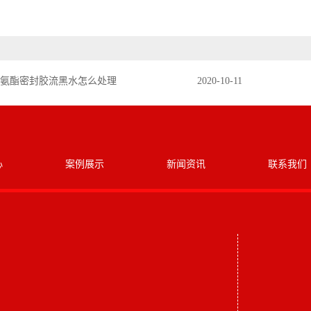
氨酯密封胶流黑水怎么处理
2020-10-11
心
案例展示
新闻资讯
联系我们