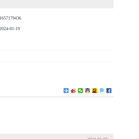
1657179436
2024-01-19