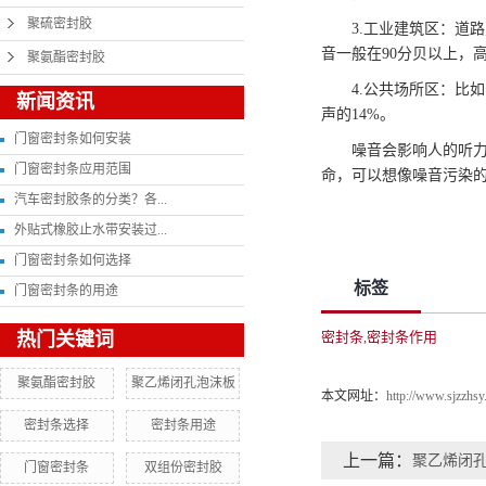
聚硫密封胶
3.工业建筑区：道路
音一般在90分贝以上，高
聚氨酯密封胶
4.公共场所区：比如
新闻资讯
声的14%。
门窗密封条如何安装
噪音会影响人的听力、
门窗密封条应用范围
命，可以想像噪音污染
汽车密封胶条的分类？各...
外贴式橡胶止水带安装过...
门窗密封条如何选择
标签
门窗密封条的用途
热门关键词
密封条
密封条作用
,
聚氨酯密封胶
聚乙烯闭孔泡沫板
本文网址：
http://www.sjzzhs
密封条选择
密封条用途
上一篇：
聚乙烯闭
门窗密封条
双组份密封胶