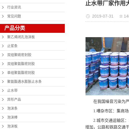
止水带厂家作用
行业资讯
2019-07-31
1
常见问题
产品分类
聚乙烯闭孔泡沫板
止浆条
双组聚硫密封胶
双组聚氨酯密封胶
单组聚氨酯密封胶
聚氨酯遇水膨胀止水条
止水带
异形产品
在我国噪音污染为严重
泡沫条
1.嘈杂市区：集商场
泡沫棒
2.城市交通运输区：
泡沫板
增加，公路和铁路交通干