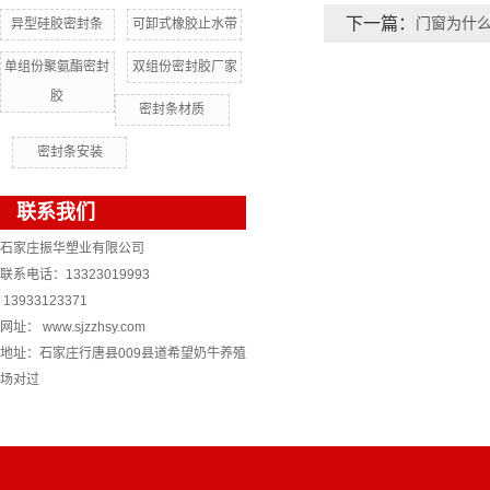
下一篇：
门窗为什
异型硅胶密封条
可卸式橡胶止水带
单组份聚氨酯密封
双组份密封胶厂家
胶
密封条材质
密封条安装
联系我们
石家庄振华塑业有限公司
联系电话：13323019993
13933123371
网址： www.sjzzhsy.com
地址：石家庄行唐县009县道希望奶牛养殖
场对过