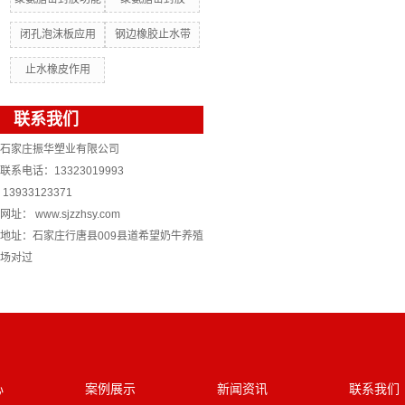
闭孔泡沫板应用
钢边橡胶止水带
止水橡皮作用
联系我们
石家庄振华塑业有限公司
联系电话：13323019993
13933123371
网址： www.sjzzhsy.com
地址：石家庄行唐县009县道希望奶牛养殖
场对过
心
案例展示
新闻资讯
联系我们