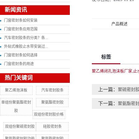
新闻资讯
门窗密封条如何安装
产品概述
门窗密封条应用范围
汽车密封胶条的分类？各...
外贴式橡胶止水带安装过...
门窗密封条如何选择
标签
门窗密封条的用途
聚乙烯闭孔泡沫板厂家
止
,
热门关键词
上一篇：
聚硫密封
聚乙烯泡沫板
汽车密封胶条
单组份聚氨酯密封
聚氨酯密封胶
下一篇：
聚氨酯密
胶
双组份密封胶价格
双组份聚硫密封胶
硅胶密封条
聚氨脂密封胶功能
聚氨脂密封胶