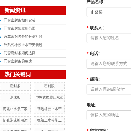
产品名称
：
新闻资讯
门窗密封条如何安装
*
联系人
：
门窗密封条应用范围
汽车密封胶条的分类？各...
外贴式橡胶止水带安装过...
门窗密封条如何选择
*
电话
：
门窗密封条的用途
热门关键词
*
邮箱
：
密封条
密封胶
泡沫板
中埋式橡胶止水带
地址
：
河北止水条厂家
钢边橡胶止水带
闭孔泡沫板用途
橡胶止水带施工
*
留言内容
：