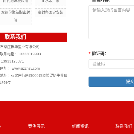
闭孔泡沫板应用
止水带厂家
双组份聚氨酯密封
密封条固定安装
胶
联系我们
石家庄振华塑业有限公司
*
验证码
：
联系电话：13323019993
13933123371
网址： www.sjzzhsy.com
地址：石家庄行唐县009县道希望奶牛养殖
场对过
心
案例展示
新闻资讯
联系我们